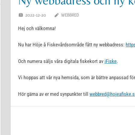
Ny webbadress och ny ko
2022-12-20
WEBBRED
Hej och välkomna!
Nu har Höje å Fiskevårdsområde fått ny webbadress:
http
Och numera säljs våra digitala fiskekort av
iFiske
.
Vi hoppas att vår nya hemsida, som är bättre anpassad för mo
Hör gärna av er med synpunkter till
webbred@hojeafiske.s
UNCATEGORIZED
Inläggsnavigering