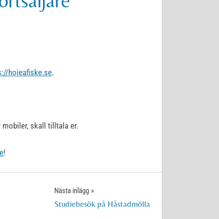
rtsäljare
s://hojeafiske.se
.
biler, skall tilltala er.
e
!
Nästa inlägg
Studiebesök på Håstadmölla