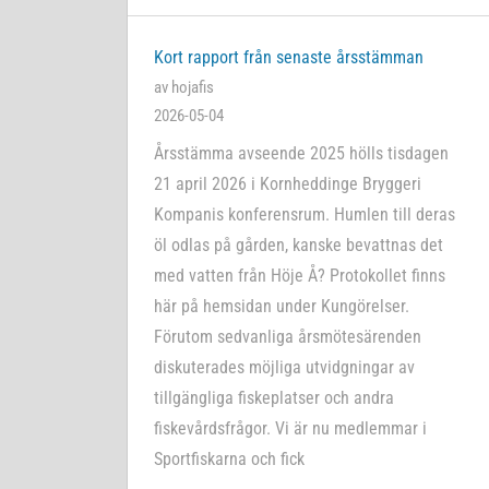
Kort rapport från senaste årsstämman
av hojafis
2026-05-04
Årsstämma avseende 2025 hölls tisdagen
21 april 2026 i Kornheddinge Bryggeri
Kompanis konferensrum. Humlen till deras
öl odlas på gården, kanske bevattnas det
med vatten från Höje Å? Protokollet finns
här på hemsidan under Kungörelser.
Förutom sedvanliga årsmötesärenden
diskuterades möjliga utvidgningar av
tillgängliga fiskeplatser och andra
fiskevårdsfrågor. Vi är nu medlemmar i
Sportfiskarna och fick