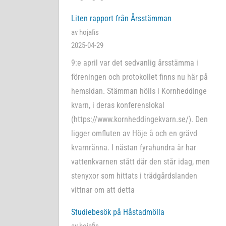
Liten rapport från Årsstämman
av hojafis
2025-04-29
9:e april var det sedvanlig årsstämma i
föreningen och protokollet finns nu här på
hemsidan. Stämman hölls i Kornheddinge
kvarn, i deras konferenslokal
(https://www.kornheddingekvarn.se/). Den
ligger omfluten av Höje å och en grävd
kvarnränna. I nästan fyrahundra år har
vattenkvarnen stått där den står idag, men
stenyxor som hittats i trädgårdslanden
vittnar om att detta
Studiebesök på Håstadmölla