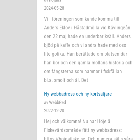
av hojafis
2024-05-28
Vi i föreningen som kunde komma till
Anders Eklöv i Håstadmölla vid Kävlingeån
den 22 maj hade en underbar kväll. Anders
bjöd på kaffe och vi andra hade med oss
lite gofika. Han berättade om platsen där
han bor och den gamla möllans historia och
om fångsterna som hamnar i fiskfällan
bl.a. smolt och ål. Det
Ny webbadress och ny kortsäljare
av WebbRed
2022-12-20
Hej och välkomna! Nu har Höje å
Fiskevårdsområde fått ny webbadress:
https://hojeafiske.se. Och numera säljs våra