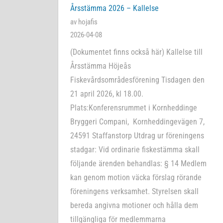
Årsstämma 2026 – Kallelse
av hojafis
2026-04-08
(Dokumentet finns också här) Kallelse till
Årsstämma Höjeås
Fiskevårdsområdesförening Tisdagen den
21 april 2026, kl 18.00.
Plats:Konferensrummet i Kornheddinge
Bryggeri Compani, Kornheddingevägen 7,
24591 Staffanstorp Utdrag ur föreningens
stadgar: Vid ordinarie fiskestämma skall
följande ärenden behandlas: § 14 Medlem
kan genom motion väcka förslag rörande
föreningens verksamhet. Styrelsen skall
bereda angivna motioner och hålla dem
tillgängliga för medlemmarna