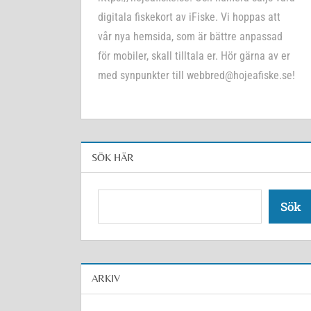
digitala fiskekort av iFiske. Vi hoppas att
vår nya hemsida, som är bättre anpassad
för mobiler, skall tilltala er. Hör gärna av er
med synpunkter till webbred@hojeafiske.se!
SÖK HÄR
Sök
Sök
ARKIV