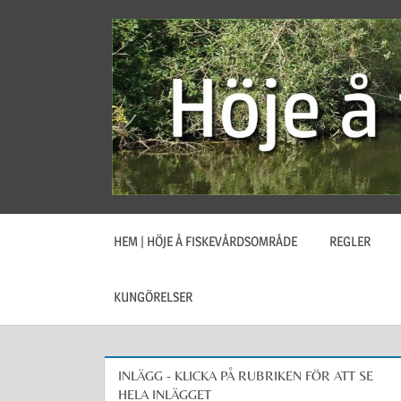
Hoppa
till
innehåll
Information
Höje
om
fritidsfiske
å
i
Höje
å
Fiskevårdsområde
HEM | HÖJE Å FISKEVÅRDSOMRÅDE
REGLER
KUNGÖRELSER
INLÄGG - KLICKA PÅ RUBRIKEN FÖR ATT SE
HELA INLÄGGET